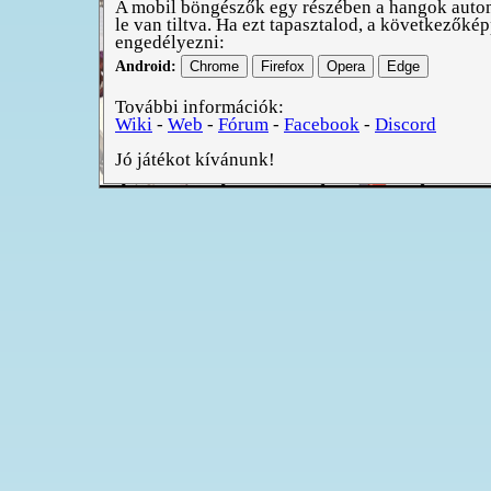
A mobil böngészők egy részében a hangok autom
le van tiltva. Ha ezt tapasztalod, a következőké
engedélyezni:
Android:
Chrome
Firefox
Opera
Edge
További információk:
Wiki
-
Web
-
Fórum
-
Facebook
-
Discord
Jó játékot kívánunk!