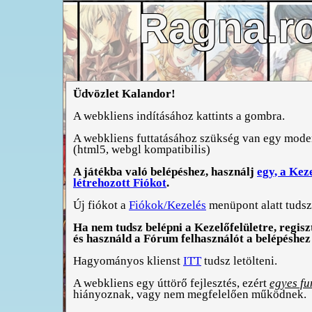
Ragna.r
Üdvözlet Kalandor!
A webkliens indításához kattints a gombra.
A webkliens futtatásához szükség van egy mod
(html5, webgl kompatibilis)
A játékba való belépéshez, használj
egy, a Kez
létrehozott Fiókot
.
Új fiókot a
Fiókok/Kezelés
menüpont alatt tudsz
Ha nem tudsz belépni a Kezelőfelületre, regisz
és használd a Fórum felhasználót a belépéshez 
Hagyományos klienst
ITT
tudsz letölteni.
A webkliens egy úttörő fejlesztés, ezért
egyes fu
hiányoznak, vagy nem megfelelően működnek.